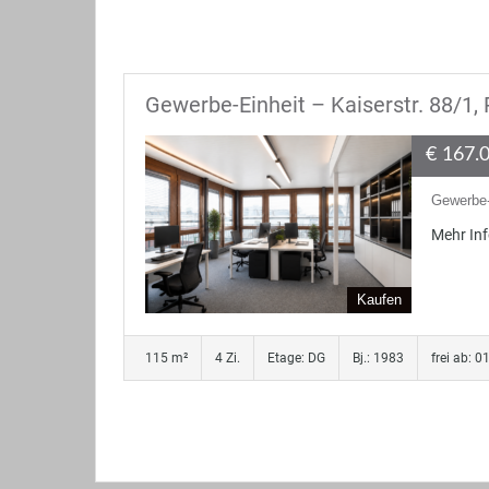
Gewerbe-Einheit – Kaiserstr. 88/1, 
€ 167.
Gewerbe-
Mehr In
Kaufen
115 m²
4 Zi.
Etage: DG
Bj.: 1983
frei ab: 