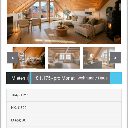
Mieten
€ 1.175,- pro Monat
- Wohnung / Haus
104/91 m²
NK: € 390,-
Etage; DG