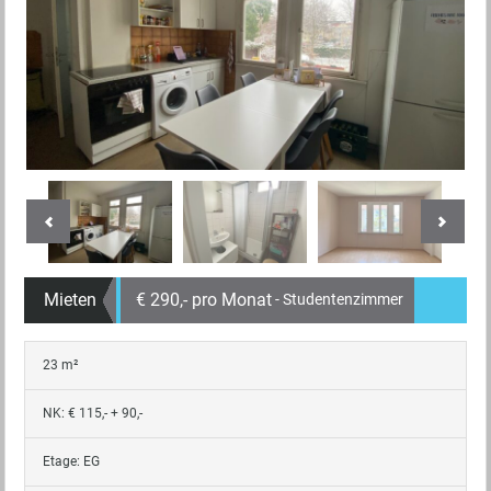
Mieten
€ 290,- pro Monat
- Studentenzimmer
23 m²
NK: € 115,- + 90,-
Etage: EG