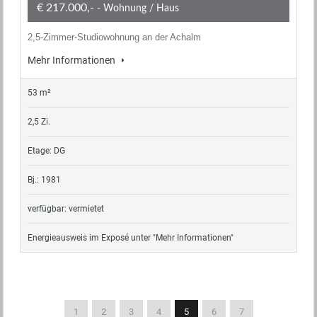
€ 217.000,-
- Wohnung / Haus
2,5-Zimmer-Studiowohnung an der Achalm
Mehr Informationen
53 m²
2,5 Zi.
Etage: DG
Bj.: 1981
verfügbar: vermietet
Energieausweis im Exposé unter "Mehr Informationen"
1
2
3
4
5
6
7